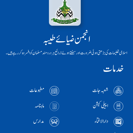
انجمن ضیائے طیبہ
اسلامی تعلیمات کی بڑھتی ہوئی ضرورت اور سمٹتے ہوئے ذرائع ہر دردمند مسلمان کو افسردہ کر رہے ہیں۔
خدمات
شعبہ جات
مطبوعات
اپیلی کیشن
ماہنامہ
دارالافتاء
مدارس