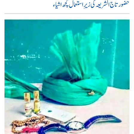
حضور تاج الشریعہ کی زیرِ استعمال کچھ اشیاء