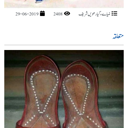
ضیاےء گیارھویں شریف
2408
29-06-2019
متعلقہ