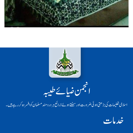
انجمن ضیائے طیبہ
اسلامی تعلیمات کی بڑھتی ہوئی ضرورت اور سمٹتے ہوئے ذرائع ہر دردمند مسلمان کو افسردہ کر رہے ہیں۔
خدمات