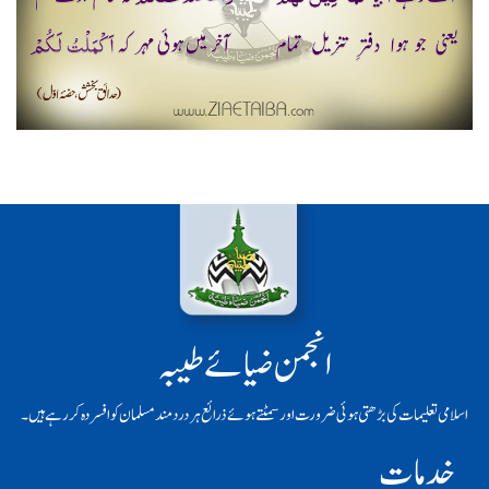
انجمن ضیائے طیبہ
اسلامی تعلیمات کی بڑھتی ہوئی ضرورت اور سمٹتے ہوئے ذرائع ہر دردمند مسلمان کو افسردہ کر رہے ہیں۔
خدمات