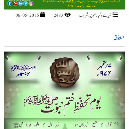
ضیاےء گیارھویں شریف
2483
06-05-2016
متعلقہ