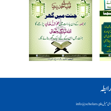
ابطہ
ی ميل info@scholars.pk