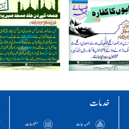
خدمات
ر
:ا
شعبہ جات
مطبوعات