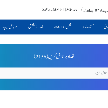
/ Friday, 07 Aug
جمعہ , 24 صفر 1448 ہجری (مدینہ منورہ)
رق
کتب خانہ
عکس و نوادرات
ضیائے بخشش
موبائل ایپ
(2156) تصاویر تلاش کریں