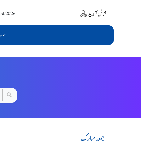
خوش آمدید
ust,2026
سرو
جمعہ مبارک