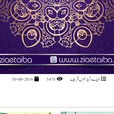
ضیاےء گیارھویں شریف
5478
30-08-2016