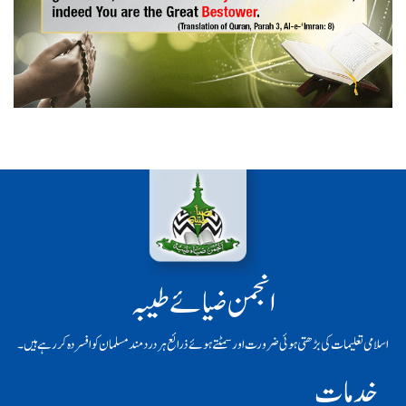
انجمن ضیائے طیبہ
اسلامی تعلیمات کی بڑھتی ہوئی ضرورت اور سمٹتے ہوئے ذرائع ہر دردمند مسلمان کو افسردہ کر رہے ہیں۔
خدمات