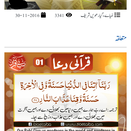
ضیاےء گیارھویں شریف
3341
30-11-2016
متعلقہ