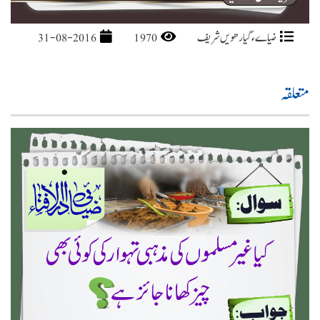
ضیاےء گیارھویں شریف
1970
31-08-2016
متعلقہ