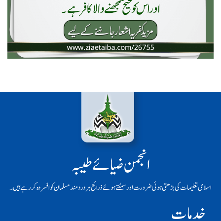
انجمن ضیائے طیبہ
اسلامی تعلیمات کی بڑھتی ہوئی ضرورت اور سمٹتے ہوئے ذرائع ہر دردمند مسلمان کو افسردہ کر رہے ہیں۔
خدمات