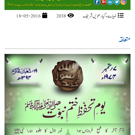
ضیاےء گیارھویں شریف
2038
18-05-2016
متعلقہ