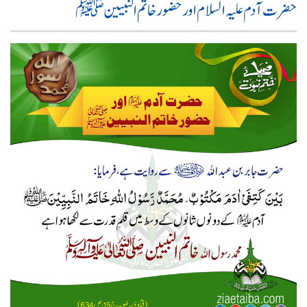
حضرت آدم علیہ السلام اور حضور خاتم النبیین ﷺ