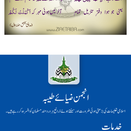
انجمن ضیائے طیبہ
اسلامی تعلیمات کی بڑھتی ہوئی ضرورت اور سمٹتے ہوئے ذرائع ہر دردمند مسلمان کو افسردہ کر رہے ہیں۔
خدمات