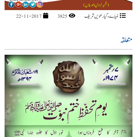
ضیاےء گیارھویں شریف
3825
22-11-2017
متعلقہ