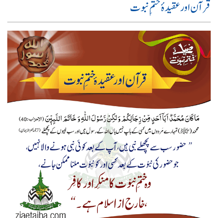
قرآن اور عقیدۂ ختمِ نبوت