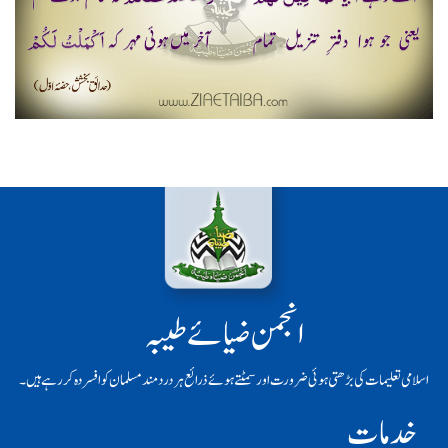
انجمن ضیائے طیبہ
اسلامی تعلیمات کی بڑھتی ہوئی ضرورت اور سمٹتے ہوئے ذرائع ہر دردمند مسلمان کو افسردہ کر رہے ہیں۔
خدمات