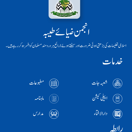
انجمن ضیائے طیبہ
اسلامی تعلیمات کی بڑھتی ہوئی ضرورت اور سمٹتے ہوئے ذرائع ہر دردمند مسلمان کو افسردہ کر رہے ہیں۔
خدمات
شعبہ جات
مطبوعات
اپیلی کیشن
ماہنامہ
دارالافتاء
مدارس
رابطہ