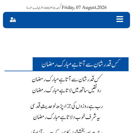
/ Friday, 07 August,2026
کس قدر شان سے آتا ہے مبارک رمضان
کس قدر شان سے آتا ہے مبارک رمضان
رونقیں ساتھ میں لاتا ہے مبارک رمضان
رب ہے روزوں کی جزا، پڑھ لو حدیثِ قدسی
یہ شرف خوب دلاتا ہے مبارک رمضان
رحمت اور بخششوں کا بن کے سبب، آزادی