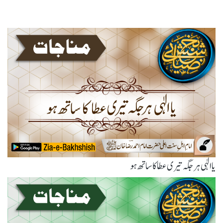
یاالٰہی ہر جگہ تیری عطا کا ساتھ ہو