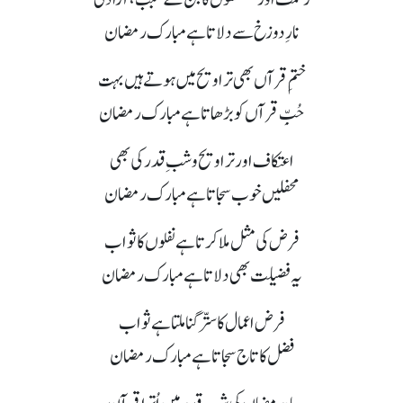
نارِ دوزخ سے دلاتا ہے مبارک رمضان
ختمِ قرآں بھی تراویح میں ہوتے ہیں بہت
حُبِّ قرآں کو بڑھاتا ہے مبارک رمضان
اعتکاف اور تراویح و شبِ قدر کی بھی
محفلیں خوب سجاتا ہے مبارک رمضان
فرض کی مثل ملا کرتا ہے نفلوں کا ثواب
یہ فضیلت بھی دلاتا ہے مبارک رمضان
فرض اعمال کا ستّر گنا ملتا ہے ثواب
فضل کا تاج سجاتا ہے مبارک رمضان