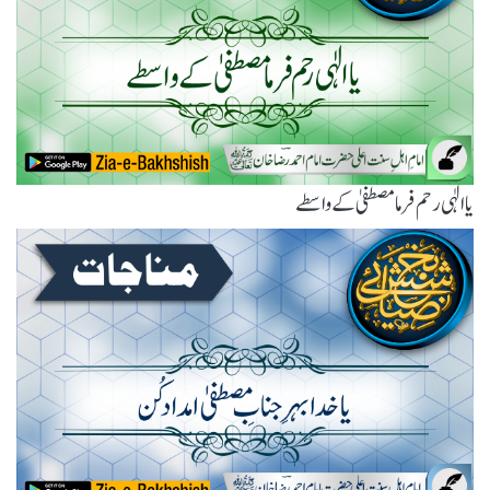
یاالٰہی رحم فرما مصطفیٰ کے واسطے