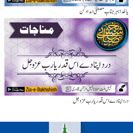
یا خدا بہرِ جنابِ مصطفیٰ امداد کُن
درد اپنا دے اس قدر یارب عزوجل