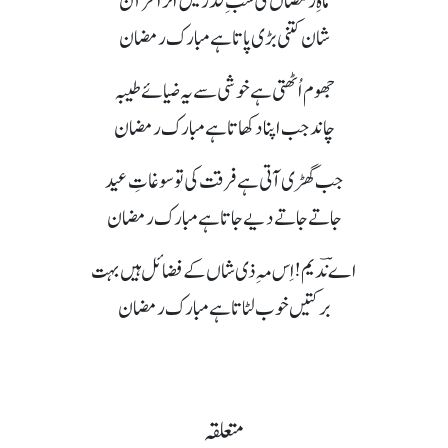
ماہِ رمضاں کی شبِ قدر میں اُترا قرآن
شان کتنی بڑی پاتا ہے مبارک رمضان
جھوم اُٹھتی ہے خوشی سے یہ ضیائے طیبہ
چاند جب اپنا دکھاتا ہے مبارک رمضان
جب گھڑی آتی ہےفرقت کی توسوغاتِ عید
جاتے جاتے دیے جاتا ہے مبارک رمضان
اے نؔدیم! اِس مہِ ذی شاں کے فضائل ہیں بہت
برکتیں خوب لٹاتا ہے مبارک رمضان
متعلقہ