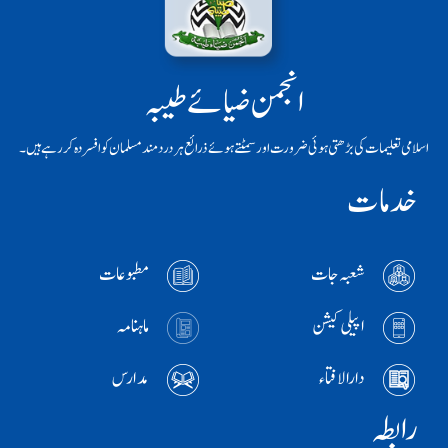
انجمن ضیائے طیبہ
اسلامی تعلیمات کی بڑھتی ہوئی ضرورت اور سمٹتے ہوئے ذرائع ہر دردمند مسلمان کو افسردہ کر رہے ہیں۔
خدمات
شعبہ جات
مطبوعات
اپیلی کیشن
ماہنامہ
دارالافتاء
مدارس
رابطہ