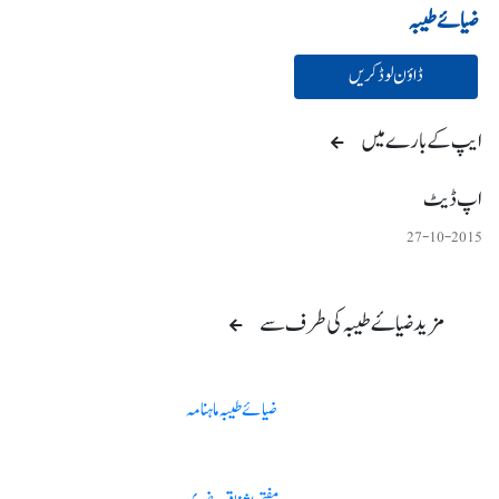
ضیائے طیبہ
ڈاؤن لوڈ کریں
ایپ کے بارے میں
اپ ڈیٹ
27-10-2015
مزید ضیاۓ طیبہ کی طرف سے
ضیائے طیبہ ماہنامہ