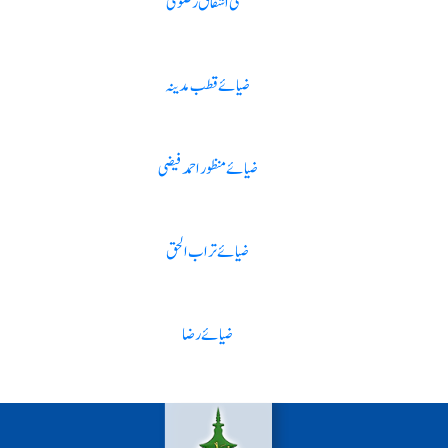
مفتی اشفاق رضوی
ضیائے قطب مدینہ
ضیائے منظور احمد فیضی
ضیائے تراب الحق
ضیائے رضا